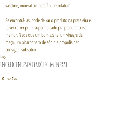
vaseline, mineral oil, paraffin, petrolatum. 
Se encontrá-las, pode deixar o produto na prateleira e 
talvez correr prum supermercado pra procurar coisa 
melhor. Nada que um bom azeite, um vinagre de 
maça, um bicarbonato de sódio e própolis não 
consigam substituir...
Tags:
ingredientes
evitar
óleo mineral
Comentários