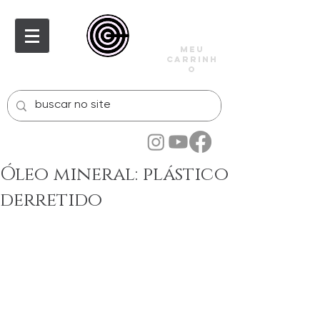
meu
carrinh
o
Óleo mineral: plástico
derretido