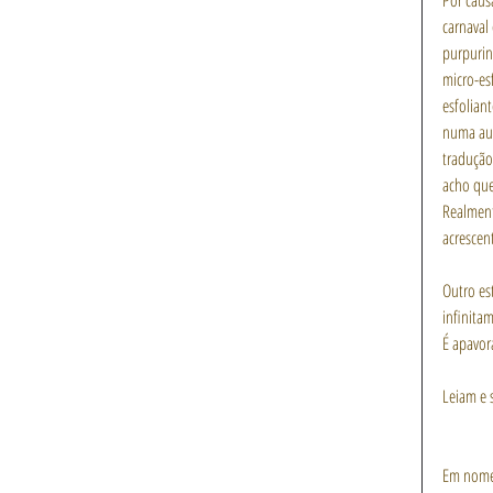
Por caus
carnaval
purpuri
micro-esf
esfolian
numa aul
tradução 
acho que 
Realment
acrescent
Outro es
infinita
É apavor
Leiam e 
Em nome