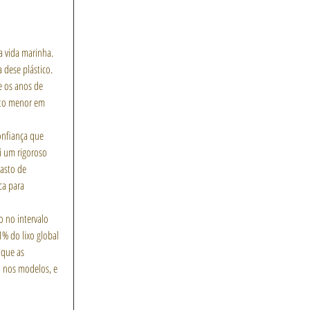
a vida marinha. 
 dese plástico. 
e os anos de 
ito menor em 
onfiança que 
i um rigoroso 
asto de 
ca para 
 no intervalo 
% do lixo global 
 que as 
  nos modelos, e 