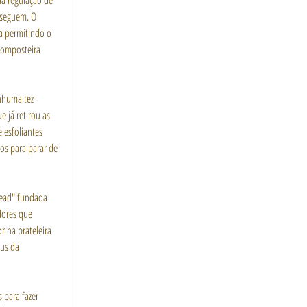
na regulação de 
 seguem. O 
a permitindo o 
composteira 
nhuma tez 
e já retirou as 
 esfoliantes 
os para parar de 
bead" fundada 
dores que 
 na prateleira 
us da 
 para fazer 