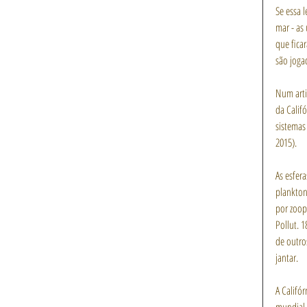
Se essa 
mar - as
que fica
são joga
Num arti
da Califó
sistemas
2015).
As esfer
plankton
por zoopl
Pollut. 
de outro
jantar.
A Califó