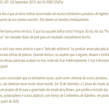
25, 425  (24 September 2015)  doi:10.1038/525425a
e feia é que as micro esferas encontradas em muitos esfoliantes e produtos de higiene
luente do eco sistema marinho. Eles devem ser banidos imediatamente.
r bonita entra em foco. O que faz sua pele brilhar tanto? Porque, diz ela, ela usa "Pos
os" um clareador diário de pele para um resultado naturalmente bonito.
o está claro neste anúncio é que o "delicado esfoliante" no produto anunciado pela Je
sculas esferas de plástico. Quando Aniston, ou aqueles que a seguem, deixam o esfolia
itas dessas partículas acabam no mar, onde vão ficar indefinidamente. E isso é desneces
 parar!
utros concordam que os esfoliantes faciais, assim como centenas de outros produtos, 
s, não deveriam durar muito nesse mundo. Em 10 de Setembro, a Camara do estado da 
m projeto de lei para o governador do estado Jerry Brown, que proíbe a inclusão das 
eno, polipropileno e outros plásticos com menos de 5 milimetros de diâmetro  em produ
 partir de 2020.