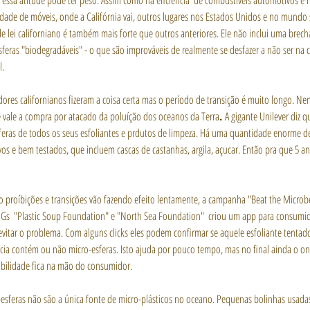
 essa atitude pode ter peso. Assim como na eficiência  de combustíveis automotivos e 
idade de móveis, onde a Califórnia vai, outros lugares nos Estados Unidos e no mundo
de lei californiano é também mais forte que outros anteriores. Ele não inclui uma brech
sferas "biodegradáveis" - o que são improváveis de realmente se desfazer a não ser na 
l.
adores californianos fizeram a coisa certa mas o período de transição é muito longo. Ne
e vale a compra por atacado da poluíção dos oceanos da Terra
. 
A gigante Unilever diz qu
feras de todos os seus esfoliantes e prdutos de limpeza. Há uma quantidade enorme de
ivos e bem testados, que incluem cascas de castanhas, argila, açucar. Então pra que 5 an
 proíbições e transições vão fazendo efeito lentamente, a campanha "Beat the Micro
Gs  "Plastic Soup Foundation" e "North Sea Foundation"  criou um app para consumi
vitar o problema. Com alguns clicks eles podem confirmar se aquele esfoliante tentador
cia contém ou não micro-esferas. Isto ajuda por pouco tempo, mas no final ainda o on
bilidade fica na mão do consumidor.
-esferas não são a única fonte de micro-plásticos no oceano. Pequenas bolinhas usadas