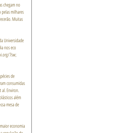
das chegam no 
 pelas milhares 
recerão. Muitas 
a Universidade 
dia nos eco 
oi.org/7sw; 
pécies de 
foram consumidas 
 al. Environ. 
plásticos além 
ossa mesa de 
a maior economia 