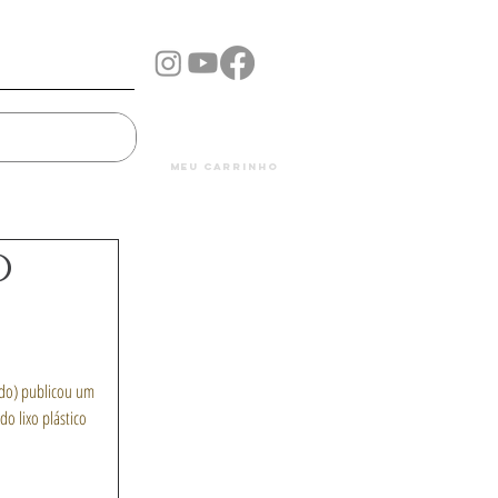
Mais...
meu carrinho
o
ndo) publicou um 
do lixo plástico 