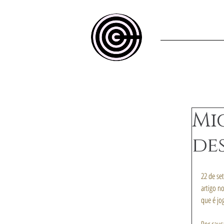
Home
Mi
de
22 de se
artigo n
que é jo