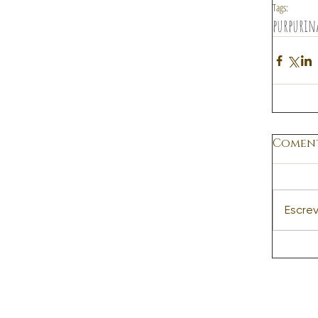
Tags:
purpurin
Coment
Escre