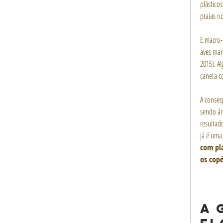
plástico
praias n
E macro-
aves mari
2015). A
caneta c
A conseq
sendo ár
resultad
já é uma
com plá
os copé
A 