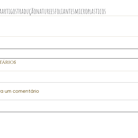
a
artigos
tradução
nature
esfoliantes
microplasticos
ários
va um comentário