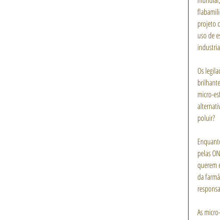
mundial,
flabamil
projeto 
uso de e
industria
Os legil
brilhant
micro-es
alternat
poluir?
Enquanto
pelas ON
querem e
da farmá
responsa
As micro