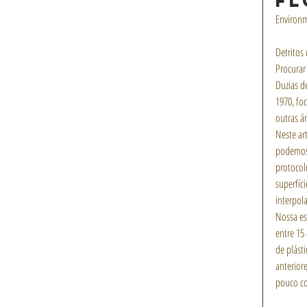
fl
Environm
Detritos
Procurar
Duzias d
1970, fo
outras ár
Neste ar
podemos 
protocol
superfíc
interpol
Nossa es
entre 15
de plást
anterior
pouco co