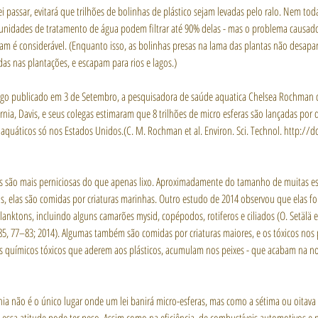
lei passar, evitará que trilhões de bolinhas de plástico sejam levadas pelo ralo. Nem to
 unidades de tratamento de água podem filtrar até 90% delas - mas o problema causado
ram é considerável. (Enquanto isso, as bolinhas presas na lama das plantas não desapa
das nas plantações, e escapam para rios e lagos.)
go publicado em 3 de Setembro, a pesquisadora de saúde aquatica Chelsea Rochman d
rnia, Davis, e seus colegas estimaram que 8 trilhões de micro esferas são lançadas por 
 aquáticos só nos Estados Unidos.(C. M. Rochman et al. Environ. Sci. Technol. http://d
as são mais perniciosas do que apenas lixo. Aproximadamente do tamanho de muitas es
s, elas são comidas por criaturas marinhas. Outro estudo de 2014 observou que elas 
anktons, incluindo alguns camarões mysid, copépodos, rotiferos e ciliados (O. Setälä et
185, 77–83; 2014). Algumas também são comidas por criaturas maiores, e os tóxicos nos 
s químicos tóxicos que aderem aos plásticos, acumulam nos peixes - que acabam na n
rnia não é o único lugar onde um lei banirá micro-esferas, mas como a sétima ou oitav