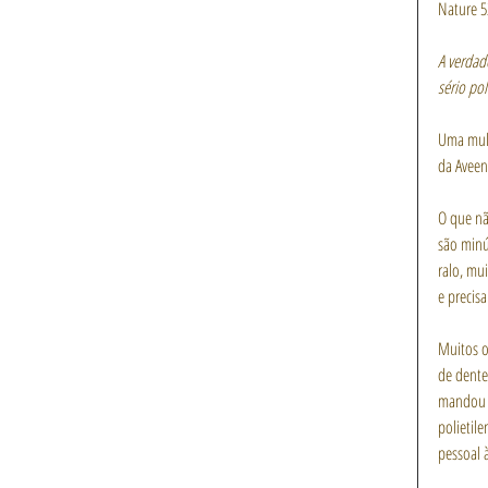
Nature 5
A verdad
sério po
Uma mulhe
da Aveen
O que nã
são minú
ralo, mu
e precisa
Muitos o
de dente
mandou u
polietil
pessoal à