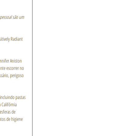
 pessoal são um 
itively Radiant 
nnifer Aniston 
nte escorrer no 
sário, perigoso 
incluindo pastas 
Califórnia 
esferas de 
tos de higiene 