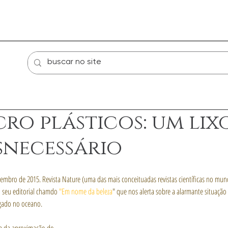
Loja
atendimento individual
Sobre
cro plásticos: um lix
snecessário
tembro de 2015. Revista Nature (uma das mais conceituadas revistas científicas no mu
o seu editorial chamdo 
"Em nome da beleza
" que nos alerta sobre a alarmante situação 
gado no oceano.