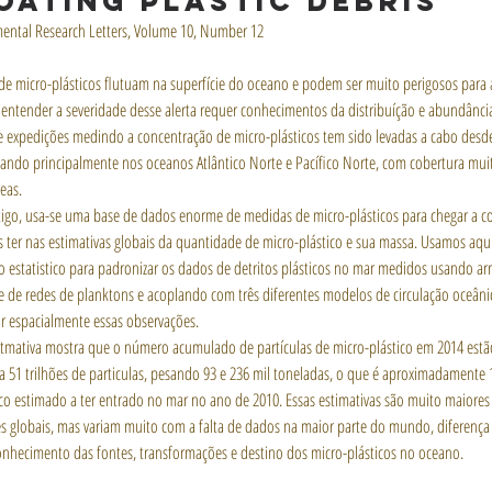
oating plastic debris
ental Research Letters, Volume 10, Number 12
 de micro-plásticos flutuam na superfície do oceano e podem ser muito perigosos para 
 entender a severidade desse alerta requer conhecimentos da distribuíção e abundância
e expedições medindo a concentração de micro-plásticos tem sido levadas a cabo desd
cando principalmente nos oceanos Atlântico Norte e Pacífico Norte, com cobertura mu
eas.
tigo, usa-se uma base de dados enorme de medidas de micro-plásticos para chegar a c
ter nas estimativas globais da quantidade de micro-plástico e sua massa. Usamos aqu
o estatistico para padronizar os dados de detritos plásticos no mar medidos usando arr
ie de redes de planktons e acoplando com três diferentes modelos de circulação oceâni
ar espacialmente essas observações.
tmativa mostra que o número acumulado de partículas de micro-plástico em 2014 estão
 a 51 trilhões de particulas, pesando 93 e 236 mil toneladas, o que é aproximadamente 1
ico estimado a ter entrado no mar no ano de 2010. Essas estimativas são muito maiores
es globais, mas variam muito com a falta de dados na maior parte do mundo, diferença
nhecimento das fontes, transformações e destino dos micro-plásticos no oceano.