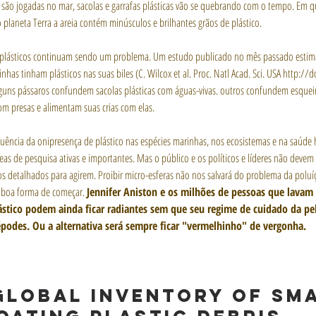
s são jogadas no mar, sacolas e garrafas plásticas vão se quebrando com o tempo. Em q
o planeta Terra a areia contém minúsculos e brilhantes grãos de plástico.
plásticos continuam sendo um problema. Um estudo publicado no mês passado estim
nhas tinham plásticos nas suas biles (C. Wilcox et al. Proc. Natl Acad. Sci. USA http://d
lguns pássaros confundem sacolas plásticas com águas-vivas. outros confundem esquei
om presas e alimentam suas crias com elas.
uência da onipresença de plástico nas espécies marinhas, nos ecosistemas e na saúd
eas de pesquisa ativas e importantes. Mas o público e os políticos e líderes não devem 
os detalhados para agirem. Proibir micro-esferas não nos salvará do problema da poluíç
 boa forma de começar. 
Jennifer Aniston e os milhões de pessoas que lavam 
stico podem ainda ficar radiantes sem que seu regime de cuidado da pe
podes. Ou a alternativa será sempre ficar "vermelhinho" de vergonha.
global inventory of sma