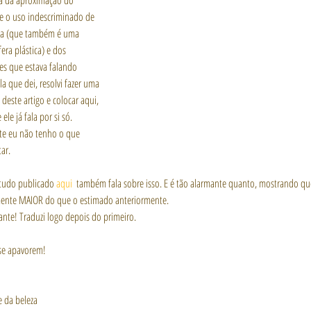
a da aproximação do 
 e o uso indescriminado de 
na (que também é uma 
era plástica) e dos 
tes que estava falando 
a que dei, resolvi fazer uma 
deste artigo e colocar aqui, 
ele já fala por si só. 
e eu não tenho o que 
ar.
tudo publicado 
aqui
  também fala sobre isso. E é tão alarmante quanto, mostrando qu
mente MAIOR do que o estimado anteriormente.
ante! Traduzi logo depois do primeiro.
se apavorem!
 da beleza