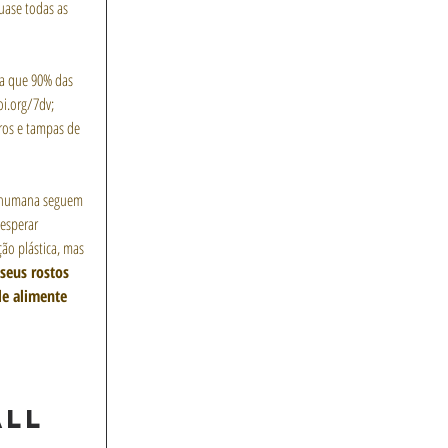
uase todas as 
a que 90% das 
oi.org/7dv; 
ros e tampas de 
e humana seguem 
esperar 
ão plástica, mas 
seus rostos 
le alimente 
ll 