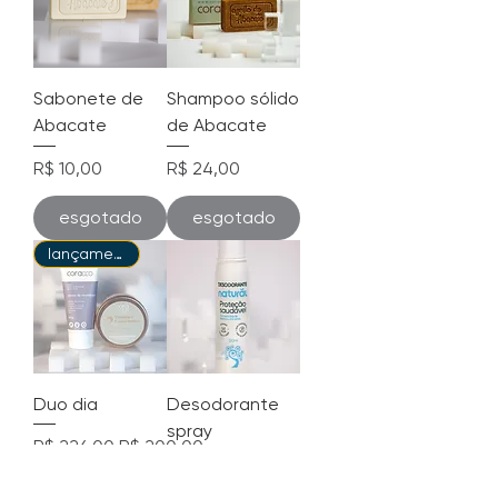
Sabonete de
Shampoo sólido
Abacate
de Abacate
Preço
Preço
R$ 10,00
R$ 24,00
esgotado
esgotado
lançamento
Duo dia
Desodorante
spray
Preço normal
Preço promocional
R$ 226,00
R$ 200,00
Preço
R$ 29,00