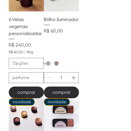
6 Velas
Brilho iluminador
vegetais
Preço
R$ 60,00
personalizadas
Preço
R$ 240,00
R$ 40,00
/
90g
R
$
4
0
,
0
0
comprar
comprar
p
o
novidade
novidade
r
9
0
g
r
a