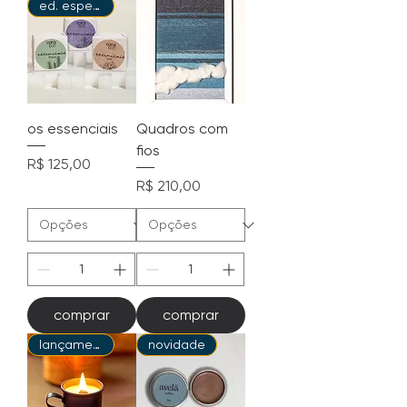
ed. especial
os essenciais
Quadros com
fios
Preço
R$ 125,00
Preço
R$ 210,00
comprar
comprar
lançamento
novidade