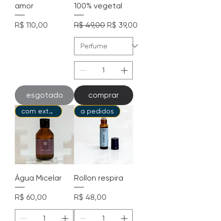
amor
100% vegetal
Preço
Preço normal
Preço promocional
R$ 110,00
R$ 49,00
R$ 39,00
esgotado
comprar
com extarto de café
a pedidos
Água Micelar
Rollon respira
Preço
Preço
R$ 60,00
R$ 48,00