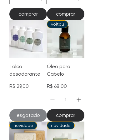
comprar
comprar
voltou
Talco
Óleo para
desodorante
Cabelo
Preço
Preço
R$ 29,00
R$ 68,00
esgotado
comprar
novidade
novidade