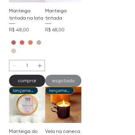
m
a
Manteiga
Manteiga
s
tintada na lata
tintada
Preço
Preço
R$ 48,00
R$ 68,00
comprar
esgotado
lançamento
lançamento
Manteiga do
Vela na caneca