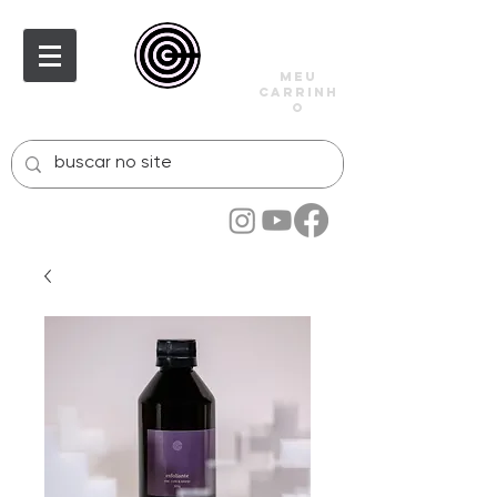
meu
carrinh
o