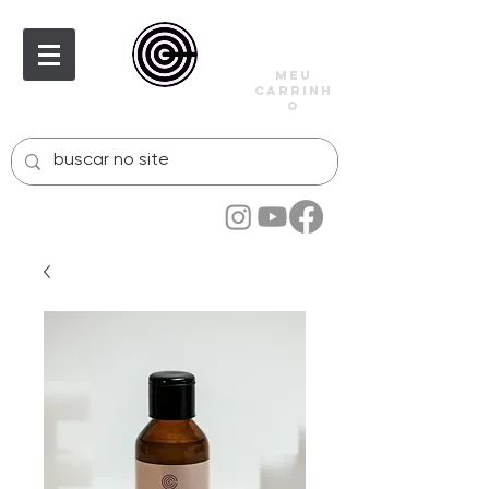
meu
carrinh
o