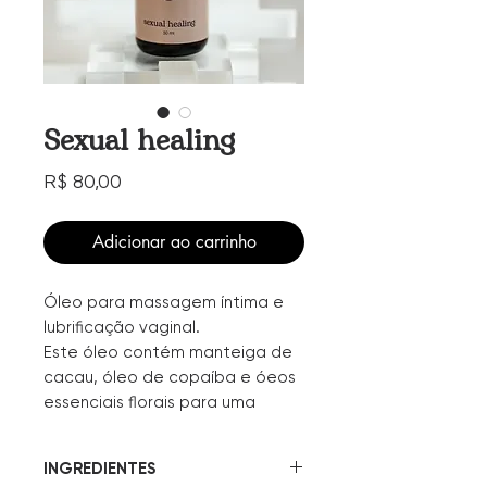
Sexual healing
Preço
R$ 80,00
Adicionar ao carrinho
Óleo para massagem íntima e
lubrificação vaginal.
Este óleo contém manteiga de
cacau, óleo de copaíba e óeos
essenciais florais para uma
massagem ainda mais gostosa!
Com flores de ylang-ylang,
INGREDIENTES
gerânio, rosas e lavanda que