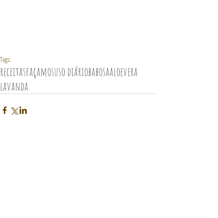
Tags:
receitas
façamos
uso diário
babosa
aloevera
lavanda
Comentários
Escreva um comentário