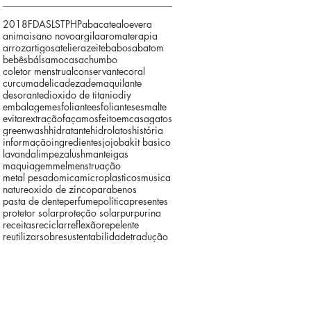
2018
FDA
SLS
TPHP
abacate
aloevera
animais
ano novo
argila
aromaterapia
arroz
artigos
atelier
azeite
babosa
batom
bebês
bálsamo
casa
chumbo
coletor menstrual
conservante
coral
curcuma
delicadeza
demaquilante
desorante
dioxido de titanio
diy
embalagem
esfoliante
esfoliantes
esmalte
evitar
extração
façamos
feitoemcasa
gatos
greenwash
hidratante
hidrolatos
história
informação
ingredientes
jojoba
kit basico
lavanda
limpeza
lush
manteigas
maquiagem
mel
menstruação
metal pesado
mica
microplasticos
musica
nature
oxido de zinco
parabenos
pasta de dente
perfume
política
presentes
protetor solar
proteção solar
purpurina
receitas
reciclar
reflexão
repelente
reutilizar
sobre
sustentabilidade
tradução