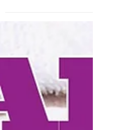
acho que precisam e são facilmente evitados. Existem outros
bons conservantes...